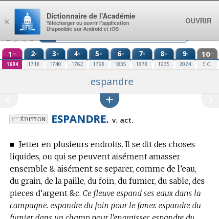
Aller au contenu
Dictionnaire de l’Académie
OUVRIR
×
Télécharger ou ouvrir l’application
Disponible sur Android et iOS
1
2
3
4
5
6
7
8
9
10
e
e
e
e
e
e
e
e
re
e
1694
1718
1740
1762
1798
1835
1878
1935
2024
E.C.
espandre
ESPANDRE.
re
v. act.
1
ÉDITION
■
Jetter en plusieurs endroits.
Il se dit des choses
liquides, ou qui se peuvent aisément amasser
ensemble & aisément se separer, comme de l’eau,
du grain, de la paille, du foin, du fumier, du sable, des
pieces d’argent &c.
Ce fleuve espand ses eaux dans la
campagne. espandre du foin pour le faner. espandre du
fumier dans un champ pour l’engraisser. espandre du