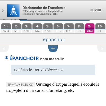
Aller au contenu
Dictionnaire de l’Académie
OUVRIR
×
Télécharger ou ouvrir l’application
Disponible sur Android et iOS
1
2
3
4
5
6
7
8
9
10
re
e
e
e
e
e
e
e
e
e
1694
1718
1740
1762
1798
1835
1878
1935
2024
E.C.
épanchoir
✻
ÉPANCHOIR
nom masculin
xviii
e
Étymologie
siècle. Dérivé d’
épancher.
:
Ouvrage d’art par lequel s’écoule le
MARQUE
TRAVAUX PUBLICS.
trop-plein d’un canal, d’un étang, etc.
DE
DOMAINE
: