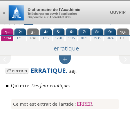
Aller au contenu
Dictionnaire de l’Académie
OUVRIR
×
Télécharger ou ouvrir l’application
Disponible sur Android et iOS
1
2
3
4
5
6
7
8
9
10
e
e
e
e
e
e
e
re
e
e
1694
1718
1740
1762
1798
1835
1878
1935
2024
E.C.
erratique
ERRATIQUE.
re
adj.
1
ÉDITION
■
Qui erre.
Des feux erratiques.
Ce mot est extrait de l'article :
ERRER
.