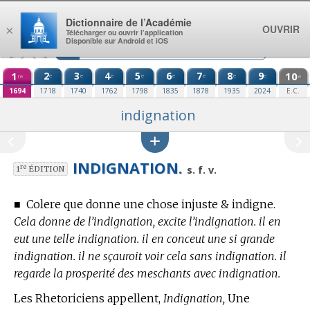
Aller au contenu
Dictionnaire de l’Académie
OUVRIR
×
Télécharger ou ouvrir l’application
Disponible sur Android et iOS
1
2
3
4
5
6
7
8
9
10
e
e
e
e
e
e
e
e
re
e
1694
1718
1740
1762
1798
1835
1878
1935
2024
E.C.
indignation
INDIGNATION.
re
s. f. v.
1
ÉDITION
■
Colere que donne une chose injuste & indigne.
Cela donne de l’indignation, excite l’indignation. il en
eut une telle indignation. il en conceut une si grande
indignation. il ne sçauroit voir cela sans indignation. il
regarde la prosperité des meschants avec indignation.
Les Rhetoriciens appellent,
Indignation,
Une