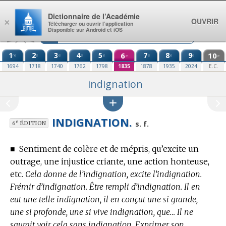
Aller au contenu
Dictionnaire de l’Académie
OUVRIR
×
Télécharger ou ouvrir l’application
Disponible sur Android et iOS
1
2
3
4
5
6
7
8
9
10
re
e
e
e
e
e
e
e
e
e
1694
1718
1740
1762
1798
1835
1878
1935
2024
E.C.
indignation
INDIGNATION.
e
s. f.
6
ÉDITION
■
Sentiment de colère et de mépris, qu’excite un
outrage, une injustice criante, une action honteuse,
etc.
Cela donne de l’indignation, excite l’indignation.
Frémir d’indignation. Être rempli d’indignation. Il en
eut une telle indignation, il en conçut une si grande,
une si profonde, une si vive indignation, que… Il ne
saurait voir cela sans indignation. Exprimer son