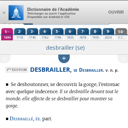
Aller au contenu
Dictionnaire de l’Académie
OUVRIR
×
Télécharger ou ouvrir l’application
Disponible sur Android et iOS
1
2
3
4
5
6
7
8
9
10
e
e
e
e
e
e
e
e
re
e
1694
1718
1740
1762
1798
1835
1878
1935
2024
E.C.
desbrailler (se)
DESBRAILLER,
se Desbrailler.
re
v. n. p.
1
ÉDITION
■
Se desboutonner, se decouvrir la gorge, l’estomac
avec quelque indecence.
Il se desbraille devant tout le
monde. elle affecte de se desbrailler pour montrer sa
gorge.
Desbraillé, ée.
■
part.