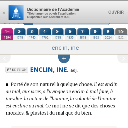
Aller au contenu
Dictionnaire de l’Académie
OUVRIR
×
Télécharger ou ouvrir l’application
Disponible sur Android et iOS
1
2
3
4
5
6
7
8
9
10
e
e
e
e
e
e
e
e
re
e
1694
1718
1740
1762
1798
1835
1878
1935
2024
E.C.
enclin, ine
ENCLIN, INE.
re
adj.
1
ÉDITION
■
Porté de son naturel à quelque chose.
Il est enclin
au mal, aux vices, à l’yvrognerie enclin à mal faire, à
mesdire. la nature de l’homme, la volonté de l’homme
est encline au mal.
Ce mot ne se dit que des choses
morales, & plustost du mal que du bien.