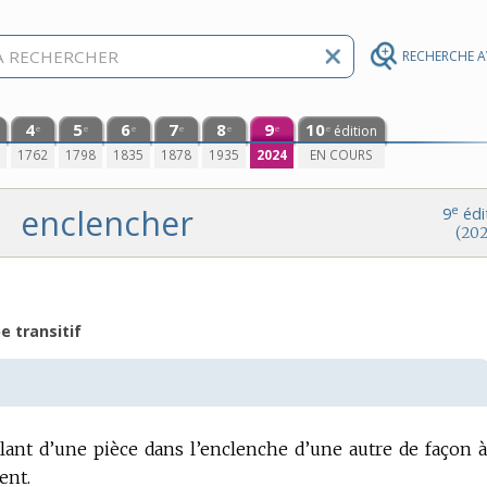
RECHERCHE 
4
5
6
7
8
9
10
édition
e
e
e
e
e
e
e
0
1762
1798
1835
1878
1935
2024
EN COURS
enclencher
e
9
édi
(202
e transitif
illant d’une pièce dans l’enclenche d’une autre de façon à
ent.