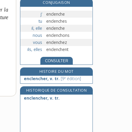
CONJUGAISON
enclore, v. tr.
r la
enclos [I], n. m.
j’
enclenche
ture
enclos, -ose [II], adj.
tu
enclenches
enclouage, n. m.
il, elle
enclenche
nous
enclenchons
vous
enclenchez
ils, elles
enclenchent
CONSULTER
HISTOIRE DU MOT
e
enclencher, v. tr.
[9
édition]
HISTORIQUE DE CONSULTATION
enclencher, v. tr.