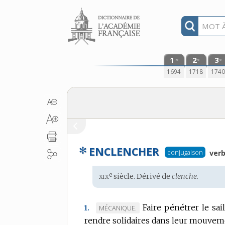
Aller au contenu
1
2
3
re
e
e
1694
1718
174
✻
ENCLENCHER
conjugaison
verb
xix
e
Étymologie
siècle. Dérivé de
clenche.
:
Faire pénétrer le sa
MARQUE
MÉCANIQUE.
1.
rendre solidaires dans leur mouvem
DE