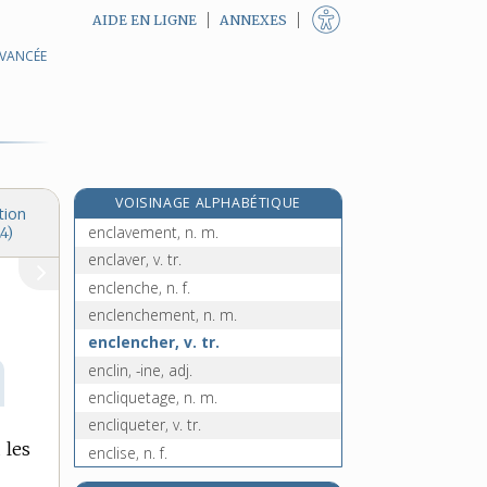
AIDE EN LIGNE
ANNEXES
AVANCÉE
enchifrènement, n. m.
enchifrener, v. tr.
enchiridion, n. m.
enchymose, n. f.
enclave, n. f.
VOISINAGE ALPHABÉTIQUE
enclavé, -ée, adj.
tion
enclavement, n. m.
4)
enclaver, v. tr.
enclenche, n. f.
enclenchement, n. m.
enclencher, v. tr.
enclin, -ine, adj.
encliquetage, n. m.
encliqueter, v. tr.
 les
enclise, n. f.
enclitique, adj.