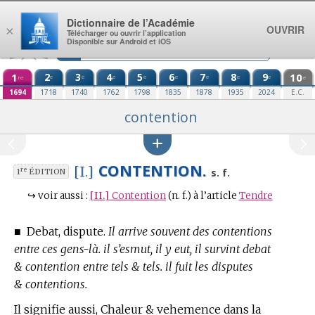
Aller au contenu
Dictionnaire de l’Académie
OUVRIR
×
Télécharger ou ouvrir l’application
Disponible sur Android et iOS
1
2
3
4
5
6
7
8
9
10
e
e
e
e
e
e
e
e
re
e
1694
1718
1740
1762
1798
1835
1878
1935
2024
E.C.
contention
CONTENTION.
[I.]
re
s. f.
1
ÉDITION
↪
voir aussi :
[II.]
Contention
(n. f.)
à l’article
Tendre
■
Debat, dispute.
Il arrive souvent des contentions
entre ces gens-là. il s’esmut, il y eut, il survint debat
& contention entre tels & tels. il fuit les disputes
& contentions.
Il signifie aussi, Chaleur & vehemence dans la