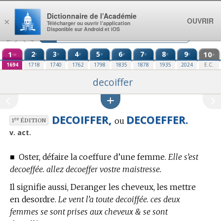
Aller au contenu
Dictionnaire de l’Académie
OUVRIR
×
Télécharger ou ouvrir l’application
Disponible sur Android et iOS
1
2
3
4
5
6
7
8
9
10
e
e
e
e
e
e
e
e
re
e
1694
1718
1740
1762
1798
1835
1878
1935
2024
E.C.
decoiffer
DECOIFFER,
DECOEFFER.
ou
re
1
ÉDITION
v. act.
■
Oster, défaire la coeffure d’une femme.
Elle s’est
decoeffée. allez decoeffer vostre maistresse.
Il signifie aussi, Deranger les cheveux, les mettre
en desordre.
Le vent l’a toute decoiffée. ces deux
femmes se sont prises aux cheveux & se sont