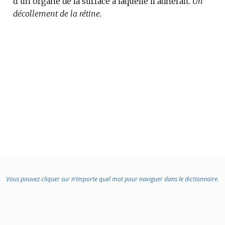
d’un organe de la surface à laquelle il adhérait.
DE
Un
décollement de la rétine.
DOMAINE
:
Vous pouvez cliquer sur n’importe quel mot pour naviguer dans le dictionnaire.