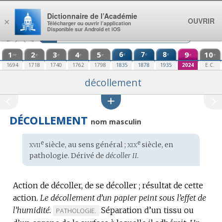
Aller au contenu
Dictionnaire de l’Académie
OUVRIR
×
Télécharger ou ouvrir l’application
Disponible sur Android et iOS
1
2
3
4
5
6
7
8
9
10
e
e
e
re
e
e
e
e
e
e
1694
1718
1740
1762
1798
1835
1878
1935
2024
E.C.
décollement
DÉCOLLEMENT
nom masculin
xvii
xix
e
e
Étymologie
siècle, au sens général ;
siècle, en
:
pathologie. Dérivé de
décoller II.
Action de décoller, de se décoller ; résultat de cette
action.
Le décollement d’un papier peint sous l’effet de
l’humidité.
Séparation d’un tissu ou
MARQUE
PATHOLOGIE.