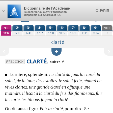
Aller au contenu
Dictionnaire de l’Académie
OUVRIR
×
Télécharger ou ouvrir l’application
Disponible sur Android et iOS
1
2
3
4
5
6
7
8
9
10
e
e
e
e
e
e
e
e
re
e
1694
1718
1740
1762
1798
1835
1878
1935
2024
E.C.
clarté
CLARTÉ.
re
subst. f.
1
ÉDITION
■
Lumiere, splendeur.
La clarté du jour. la clarté du
soleil, de la lune, des estoiles. le soleil jette, répand de
vives clartez. une grande clarté en offusque une
moindre. il lisoit à la clarté du feu, des flambeaux. fuïr
la clarté. les hibous fuyent la clarté.
On dit aussi figur.
Fuir la clarté,
pour dire, Se