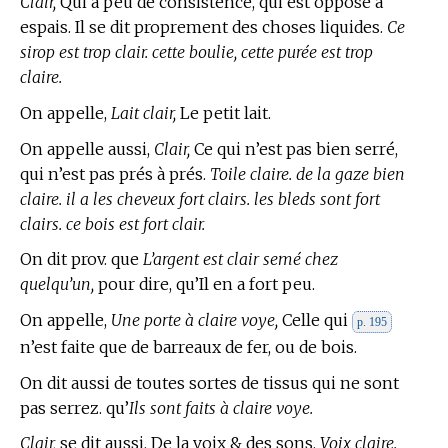
Clair,
Qui a peu de consistence, qui est opposé à
espais. Il se dit proprement des choses liquides.
Ce
sirop est trop clair. cette boulie, cette purée est trop
claire.
On appelle,
Lait clair,
Le petit lait.
On appelle aussi,
Clair,
Ce qui n’est pas bien serré,
qui n’est pas prés à prés.
Toile claire. de la gaze bien
claire. il a les cheveux fort clairs. les bleds sont fort
clairs. ce bois est fort clair.
On dit prov. que
L’argent est clair semé chez
quelqu’un,
pour dire, qu’Il en a fort peu.
On appelle,
Une porte à claire voye,
Celle qui
p. 195
n’est faite que de barreaux de fer, ou de bois.
On dit aussi de toutes sortes de tissus qui ne sont
pas serrez. qu’
Ils sont faits à claire voye.
Clair,
se dit aussi, De la voix & des sons.
Voix claire.