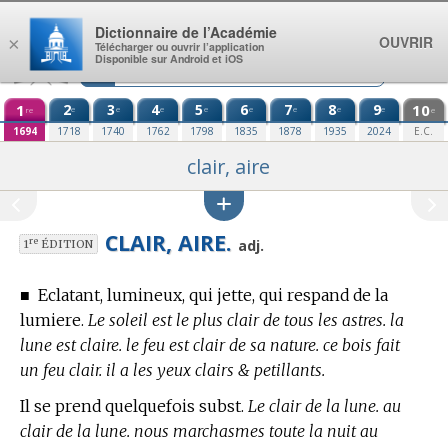
Aller au contenu
Dictionnaire de l’Académie
OUVRIR
×
Télécharger ou ouvrir l’application
Disponible sur Android et iOS
1
2
3
4
5
6
7
8
9
10
e
e
e
e
e
e
e
e
re
e
1694
1718
1740
1762
1798
1835
1878
1935
2024
E.C.
clair, aire
CLAIR, AIRE.
re
adj.
1
ÉDITION
■
Eclatant, lumineux, qui jette, qui respand de la
lumiere.
Le soleil est le plus clair de tous les astres. la
lune est claire. le feu est clair de sa nature. ce bois fait
un feu clair. il a les yeux clairs & petillants.
Il se prend quelquefois subst.
Le clair de la lune. au
clair de la lune. nous marchasmes toute la nuit au