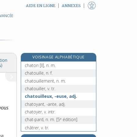
AIDE EN LIGNE
ANNEXES
AVANCÉE
chat-huant, n. m.
châtier, v. tr.
chatière, n. f.
châtiment, n. m.
chatoiement, n. m.
VOISINAGE ALPHABÉTIQUE
chaton [I], n. m.
tion
chaton [II], n. m.
4)
chatouille, n. f.
chatouillement, n. m.
chatouiller, v. tr.
chatouilleux, -euse, adj.
chatoyant, -ante, adj.
vous
chatoyer, v. intr.
e
chat-pard, n. m.
[5
édition]
châtrer, v. tr.
châtreur, n. m.