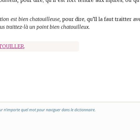
uilleux,
pour dire, qu’Il est fort tendre aux injures, ou qu’
tion est bien chatouilleuse,
pour dire, qu’Il la faut traitter av
us traittez-là un point bien chatouilleux.
TOUILLER
.
ur n’importe quel mot pour naviguer dans le dictionnaire.