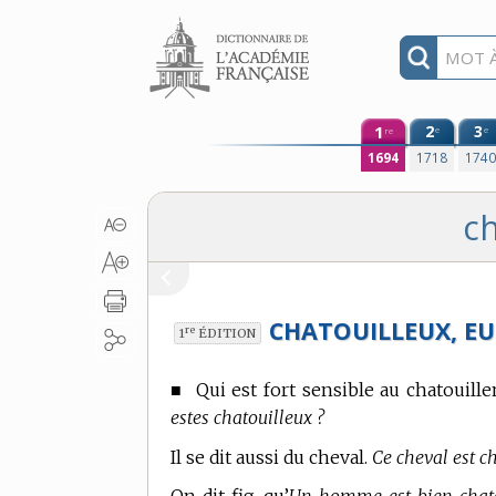
Aller au contenu
1
2
3
e
e
re
1694
1718
174
ch
CHATOUILLEUX, EU
re
1
ÉDITION
■
Qui est fort sensible au chatouill
estes chatouilleux ?
Il se dit aussi du cheval.
Ce cheval est ch