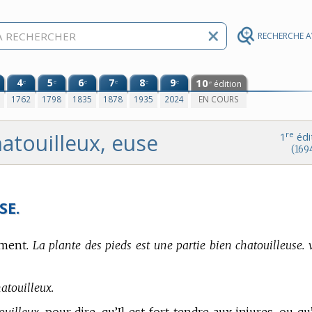
RECHERCHE 
4
5
6
7
8
9
10
e
e
e
e
e
e
édition
e
0
1762
1798
1835
1878
1935
2024
EN COURS
atouilleux, euse
re
1
édi
(169
SE.
ement.
La plante des pieds est une partie bien chatouilleuse. 
atouilleux.