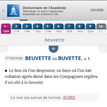
Aller au contenu
Dictionnaire de l’Académie
OUVRIR
×
Télécharger ou ouvrir l’application
Disponible sur Android et iOS
1
2
3
4
5
6
7
8
9
10
e
e
e
e
e
e
e
e
re
e
1694
1718
1740
1762
1798
1835
1878
1935
2024
E.C.
beuvette
BEUVETTE
BUVETTE.
ou
re
s. f.
1
ÉDITION
■
Le lieu où l’on desjeusne, ou bien où l’on fait
collation aprés disné dans les Compagnies reglées.
Il est allé à la beuvette.
Ce mot est extrait de l'article :
BOIRE
.