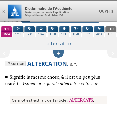
Aller au contenu
Dictionnaire de l’Académie
OUVRIR
×
Télécharger ou ouvrir l’application
Disponible sur Android et iOS
1
2
3
4
5
6
7
8
9
10
e
e
e
e
e
e
e
e
re
e
1694
1718
1740
1762
1798
1835
1878
1935
2024
E.C.
altercation
ALTERCATION.
re
s. f.
1
ÉDITION
■
Signifie la mesme chose, & il est un peu plus
usité.
Il s’esmeut une grande altercation entre eux.
Ce mot est extrait de l'article :
ALTERCATS
.