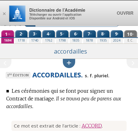
Aller au contenu
Dictionnaire de l’Académie
OUVRIR
×
Télécharger ou ouvrir l’application
Disponible sur Android et iOS
1
2
3
4
5
6
7
8
9
10
e
e
e
e
e
e
e
e
re
e
1694
1718
1740
1762
1798
1835
1878
1935
2024
E.C.
accordailles
ACCORDAILLES.
re
s. f. pluriel.
1
ÉDITION
■
Les cérémonies qui se font pour signer un
Contract de mariage.
Il se trouva peu de parens aux
accordailles.
Ce mot est extrait de l'article :
ACCORD
.