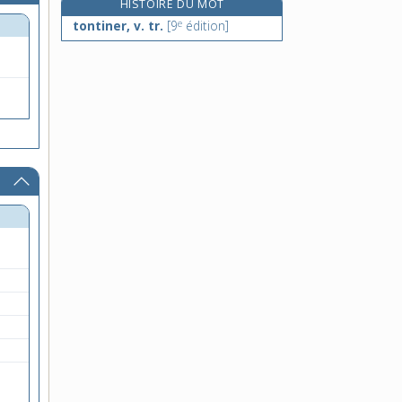
HISTOIRE DU MOT
top, n. m.
e
tontiner, v. tr.
[9
édition]
topaze, n. f.
toper, v. intr.
tophacé, -ée, adj.