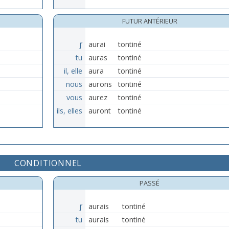
FUTUR ANTÉRIEUR
j’
aurai
tontiné
tu
auras
tontiné
il, elle
aura
tontiné
nous
aurons
tontiné
vous
aurez
tontiné
ils, elles
auront
tontiné
CONDITIONNEL
PASSÉ
j’
aurais
tontiné
tu
aurais
tontiné