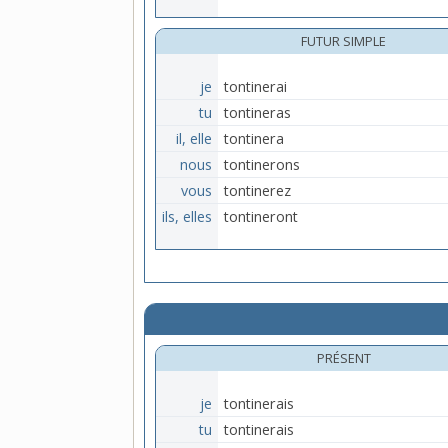
FUTUR SIMPLE
je
tontinerai
tu
tontineras
il, elle
tontinera
nous
tontinerons
vous
tontinerez
ils, elles
tontineront
PRÉSENT
je
tontinerais
tu
tontinerais