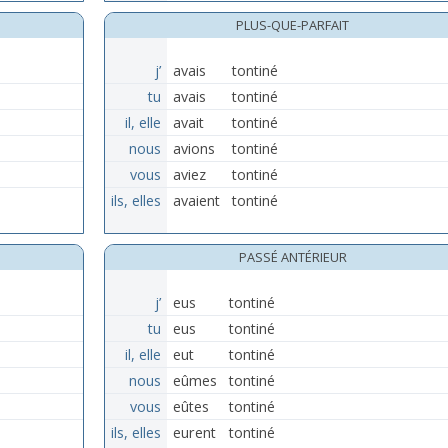
PLUS-QUE-PARFAIT
j’
avais
tontiné
tu
avais
tontiné
il, elle
avait
tontiné
nous
avions
tontiné
vous
aviez
tontiné
ils, elles
avaient
tontiné
PASSÉ ANTÉRIEUR
j’
eus
tontiné
tu
eus
tontiné
il, elle
eut
tontiné
nous
eûmes
tontiné
vous
eûtes
tontiné
ils, elles
eurent
tontiné