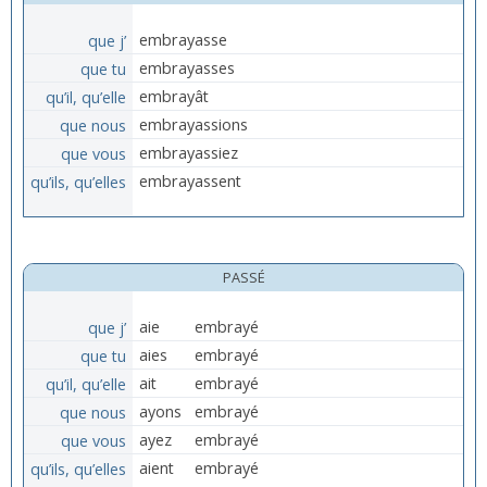
que j’
embrayasse
que tu
embrayasses
qu’il, qu’elle
embrayât
que nous
embrayassions
que vous
embrayassiez
qu’ils, qu’elles
embrayassent
PASSÉ
que j’
aie
embrayé
que tu
aies
embrayé
qu’il, qu’elle
ait
embrayé
que nous
ayons
embrayé
que vous
ayez
embrayé
qu’ils, qu’elles
aient
embrayé