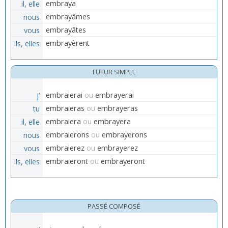
il, elle
embraya
nous
embrayâmes
vous
embrayâtes
ils, elles
embrayèrent
FUTUR SIMPLE
j’
embraierai
ou
embrayerai
tu
embraieras
ou
embrayeras
il, elle
embraiera
ou
embrayera
nous
embraierons
ou
embrayerons
vous
embraierez
ou
embrayerez
ils, elles
embraieront
ou
embrayeront
PASSÉ COMPOSÉ