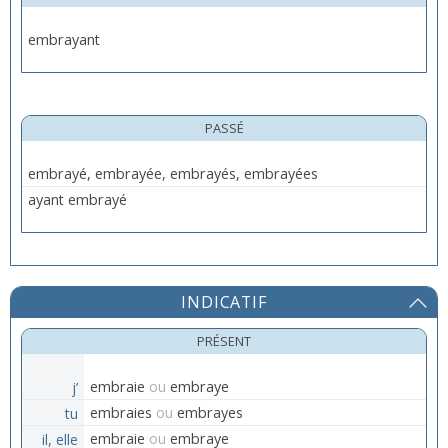
embrayant
PASSÉ
embrayé, embrayée, embrayés, embrayées
ayant embrayé
INDICATIF
PRÉSENT
j’
embraie
ou
embraye
tu
embraies
ou
embrayes
il, elle
embraie
ou
embraye