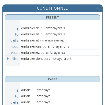
CONDITIONNEL
PRÉSENT
j’
embraierais
ou
embrayerais
tu
embraierais
ou
embrayerais
il, elle
embraierait
ou
embrayerait
nous
embraierions
ou
embrayerions
vous
embraieriez
ou
embrayeriez
ils, elles
embraieraient
ou
embrayeraient
PASSÉ
j’
aurais
embrayé
tu
aurais
embrayé
il, elle
aurait
embrayé