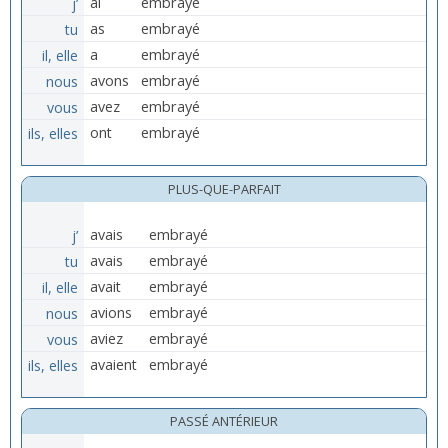
j’
ai
embrayé
tu
as
embrayé
il, elle
a
embrayé
nous
avons
embrayé
vous
avez
embrayé
ils, elles
ont
embrayé
PLUS-QUE-PARFAIT
j’
avais
embrayé
tu
avais
embrayé
il, elle
avait
embrayé
nous
avions
embrayé
vous
aviez
embrayé
ils, elles
avaient
embrayé
PASSÉ ANTÉRIEUR