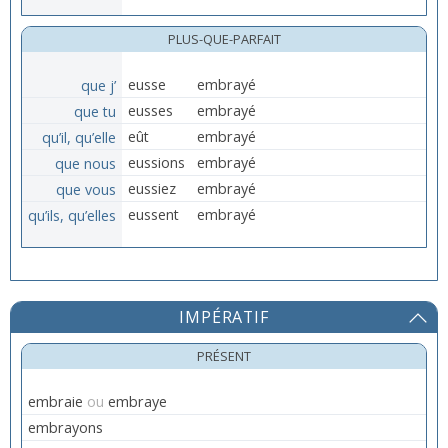
PLUS-QUE-PARFAIT
que j’
eusse
embrayé
que tu
eusses
embrayé
qu’il, qu’elle
eût
embrayé
que nous
eussions
embrayé
que vous
eussiez
embrayé
qu’ils, qu’elles
eussent
embrayé
IMPÉRATIF
PRÉSENT
embraie
ou
embraye
embrayons