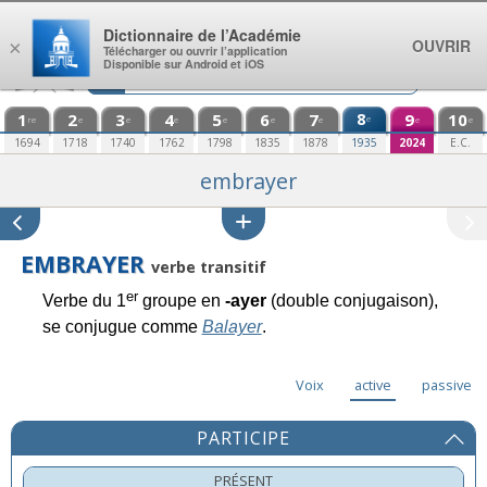
Aller au contenu
Dictionnaire de l’Académie
OUVRIR
×
Télécharger ou ouvrir l’application
Disponible sur Android et iOS
1
2
3
4
5
6
7
8
9
10
e
re
e
e
e
e
e
e
e
e
1694
1718
1740
1762
1798
1835
1878
1935
2024
E.C.
embrayer
EMBRAYER
verbe transitif
er
Verbe du 1
groupe en
-ayer
(double conjugaison),
se conjugue comme
Balayer
.
Voix
active
passive
PARTICIPE
PRÉSENT