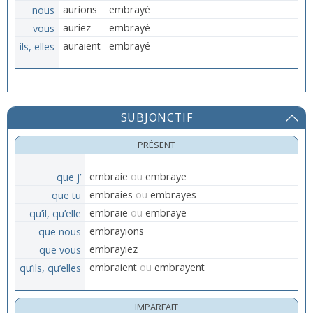
nous
aurions
embrayé
vous
auriez
embrayé
ils, elles
auraient
embrayé
SUBJONCTIF
PRÉSENT
que j’
embraie
ou
embraye
que tu
embraies
ou
embrayes
qu’il, qu’elle
embraie
ou
embraye
que nous
embrayions
que vous
embrayiez
qu’ils, qu’elles
embraient
ou
embrayent
IMPARFAIT