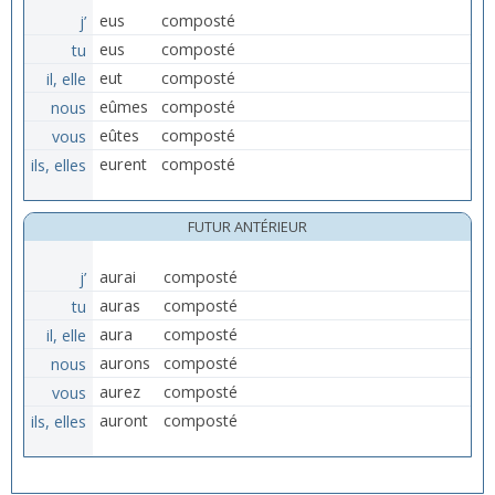
j’
eus
composté
tu
eus
composté
il, elle
eut
composté
nous
eûmes
composté
vous
eûtes
composté
ils, elles
eurent
composté
FUTUR ANTÉRIEUR
j’
aurai
composté
tu
auras
composté
il, elle
aura
composté
nous
aurons
composté
vous
aurez
composté
ils, elles
auront
composté