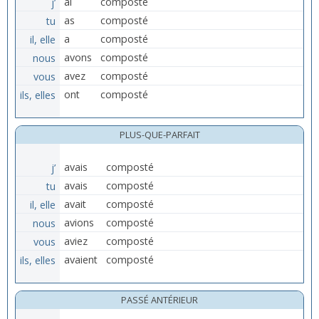
j’
ai
composté
tu
as
composté
il, elle
a
composté
nous
avons
composté
vous
avez
composté
ils, elles
ont
composté
PLUS-QUE-PARFAIT
j’
avais
composté
tu
avais
composté
il, elle
avait
composté
nous
avions
composté
vous
aviez
composté
ils, elles
avaient
composté
PASSÉ ANTÉRIEUR