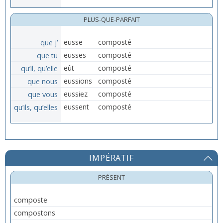
PLUS-QUE-PARFAIT
que j’
eusse
composté
que tu
eusses
composté
qu’il, qu’elle
eût
composté
que nous
eussions
composté
que vous
eussiez
composté
qu’ils, qu’elles
eussent
composté
IMPÉRATIF
PRÉSENT
composte
compostons