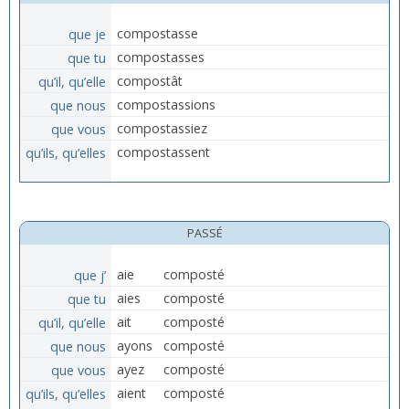
que je
compostasse
que tu
compostasses
qu’il, qu’elle
compostât
que nous
compostassions
que vous
compostassiez
qu’ils, qu’elles
compostassent
PASSÉ
que j’
aie
composté
que tu
aies
composté
qu’il, qu’elle
ait
composté
que nous
ayons
composté
que vous
ayez
composté
qu’ils, qu’elles
aient
composté