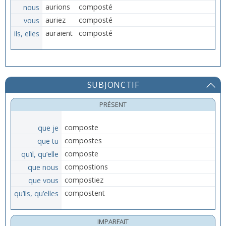
nous
aurions
composté
vous
auriez
composté
ils, elles
auraient
composté
SUBJONCTIF
PRÉSENT
que je
composte
que tu
compostes
qu’il, qu’elle
composte
que nous
compostions
que vous
compostiez
qu’ils, qu’elles
compostent
IMPARFAIT