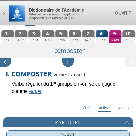
Aller au contenu
Dictionnaire de l’Académie
OUVRIR
×
Télécharger ou ouvrir l’application
Disponible sur Android et iOS
1
2
3
4
5
6
7
8
9
10
e
re
e
e
e
e
e
e
e
e
1694
1718
1740
1762
1798
1835
1878
1935
2024
E.C.
composter
I. COMPOSTER
verbe transitif
er
Verbe régulier du 1
groupe en
-er
, se conjugue
comme
Aimer
.
Voix
active
passive
PARTICIPE
PRÉSENT