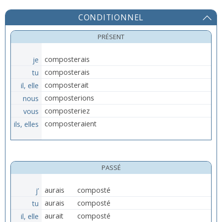
CONDITIONNEL
PRÉSENT
je
composterais
tu
composterais
il, elle
composterait
nous
composterions
vous
composteriez
ils, elles
composteraient
PASSÉ
j’
aurais
composté
tu
aurais
composté
il, elle
aurait
composté