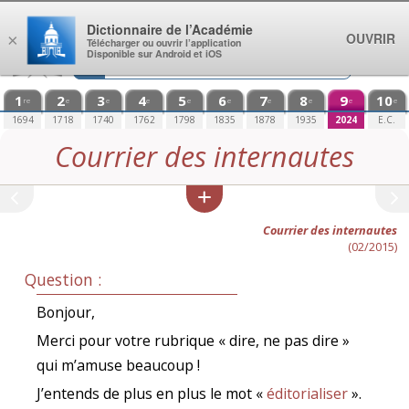
Aller au contenu
Dictionnaire de l’Académie
OUVRIR
×
Télécharger ou ouvrir l’application
Disponible sur Android et iOS
1
2
3
4
5
6
7
8
9
10
re
e
e
e
e
e
e
e
e
e
1694
1718
1740
1762
1798
1835
1878
1935
2024
E.C.
Courrier des internautes
Courrier des internautes
(02/2015)
Question :
Bonjour,
Merci pour votre rubrique « dire, ne pas dire »
qui m’amuse beaucoup !
J’entends de plus en plus le mot «
éditorialiser
».