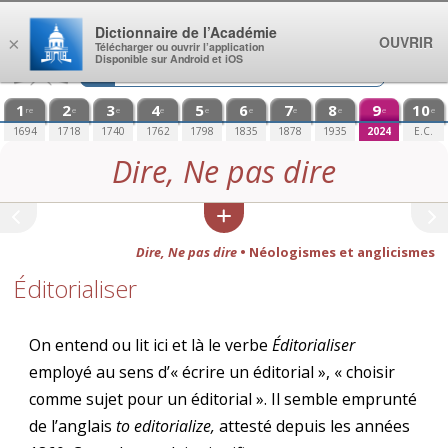
Aller au contenu
Dictionnaire de l’Académie
OUVRIR
×
Télécharger ou ouvrir l’application
Disponible sur Android et iOS
1
2
3
4
5
6
7
8
9
10
re
e
e
e
e
e
e
e
e
e
1694
1718
1740
1762
1798
1835
1878
1935
2024
E.C.
Dire, Ne pas dire
Dire, Ne pas dire
• Néologismes et anglicismes
Éditorialiser
On entend ou lit ici et là le verbe
Éditorialiser
employé au sens d’« écrire un éditorial », « choisir
comme sujet pour un éditorial ». Il semble emprunté
de l’anglais
to editorialize,
attesté depuis les années