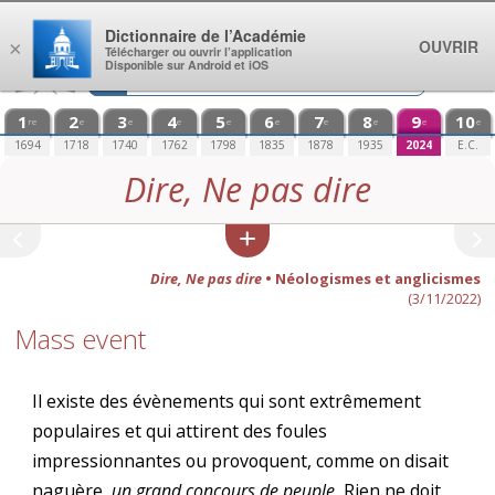
Aller au contenu
Dictionnaire de l’Académie
OUVRIR
×
Télécharger ou ouvrir l’application
Disponible sur Android et iOS
1
2
3
4
5
6
7
8
9
10
re
e
e
e
e
e
e
e
e
e
1694
1718
1740
1762
1798
1835
1878
1935
2024
E.C.
Dire, Ne pas dire
Dire, Ne pas dire
• Néologismes et anglicismes
(3/11/2022)
Mass event
Il existe des évènements qui sont extrêmement
populaires et qui attirent des foules
impressionnantes ou provoquent, comme on disait
naguère,
un grand concours de peuple.
Rien ne doit