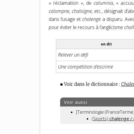
« réclamation », de
calumnia,
« accusa
calompne, chaloigne,
etc., désignait d’a
dans l’usage et
chalenge
a disparu. Ave
pour éviter le recours à l’anglicisme
chal
on dit
Relever un défi
Une compétition d’escrime
■ Voir dans le dictionnaire :
Chale
Voir aussi
[Terminologie (FranceTerme)
(Sports)
chalenge / 