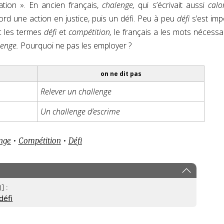
tion ». En ancien français,
chalenge,
qui s’écrivait aussi
calo
bord une action en justice, puis un défi. Peu à peu
défi
s’est im
c les termes
défi
et
compétition,
le français a les mots nécessa
lenge.
Pourquoi ne pas les employer ?
on ne dit pas
Relever un challenge
Un challenge d’escrime
nge
•
Compétition
•
Défi
] :
défi