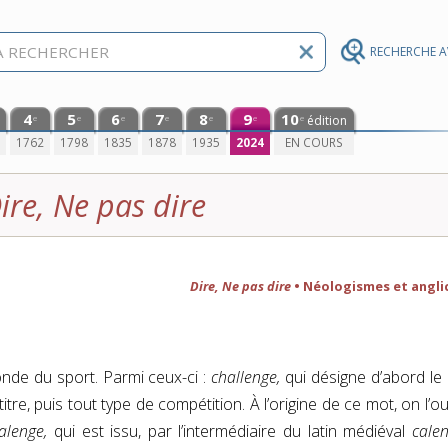
RECHERCHE 
4
5
6
7
8
9
10
édition
e
e
e
e
e
e
e
0
1762
1798
1835
1878
1935
2024
EN COURS
ire, Ne pas dire
Dire, Ne pas dire
• Néologismes et angli
nde du sport. Parmi ceux-ci :
challenge,
qui désigne d’abord le 
tre, puis tout type de compétition. À l’origine de ce mot, on l’ou
alenge,
qui est issu, par l’intermédiaire du latin médiéval
calen