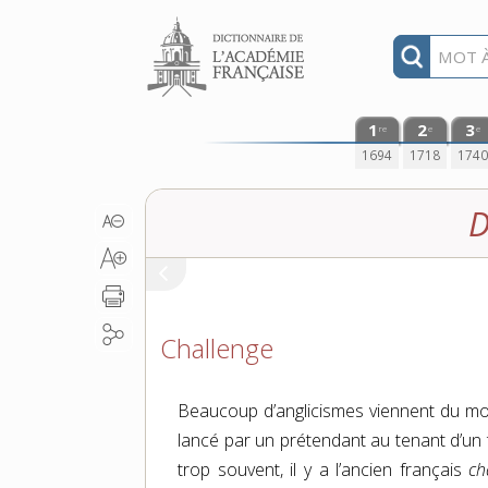
Aller au contenu
1
2
3
re
e
e
1694
1718
174
D
Challenge
Beaucoup d’anglicismes viennent du mo
lancé par un prétendant au tenant d’un ti
trop souvent, il y a l’ancien français
ch