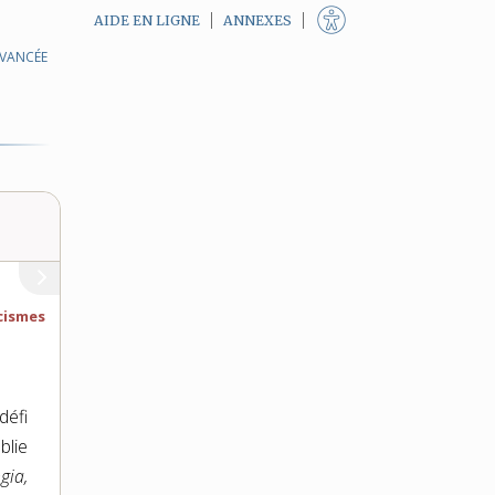
AIDE EN LIGNE
ANNEXES
AVANCÉE
cismes
défi
blie
gia,