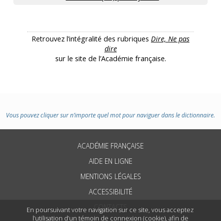
Retrouvez l’intégralité des rubriques
Dire, Ne pas
dire
sur le site de l’Académie française.
Vous pouvez cliquer sur n’importe quel mot pour naviguer dans le dictionnaire.
ACADÉMIE FRANÇAISE
AIDE EN LIGNE
MENTIONS LÉGALES
ACCESSIBILITÉ
CONTACTS
En poursuivant votre navigation sur ce site, vous acceptez
l’utilisation d’un témoin de connexion (cookie), afin de