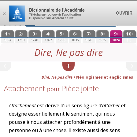
Aller au contenu
Dictionnaire de l’Académie
OUVRIR
×
Télécharger ou ouvrir l’application
Disponible sur Android et iOS
1
2
3
4
5
6
7
8
9
10
re
e
e
e
e
e
e
e
e
e
1694
1718
1740
1762
1798
1835
1878
1935
2024
E.C.
Dire, Ne pas dire
Dire, Ne pas dire
• Néologismes et anglicismes
Attachement
Pièce jointe
pour
Attachement
est dérivé d’un sens figuré d’
attacher
et
désigne essentiellement le sentiment qui nous
pousse à nous attacher profondément à une
personne ou à une chose. Il existe aussi des sens