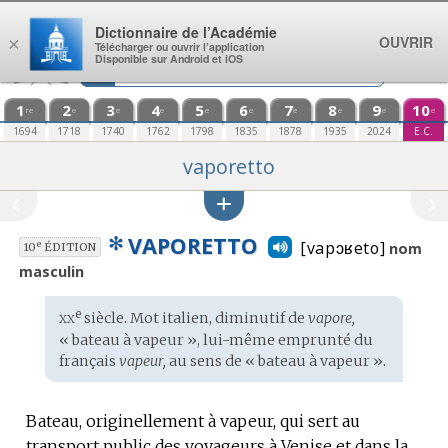
Aller au contenu
Dictionnaire de l’Académie
OUVRIR
×
Télécharger ou ouvrir l’application
Disponible sur Android et iOS
1
2
3
4
5
6
7
8
9
10
re
e
e
e
e
e
e
e
e
e
1694
1718
1740
1762
1798
1835
1878
1935
2024
E.C.
vaporetto
✻
VAPORETTO
[vapɔʁeto]
e
nom
10
ÉDITION
masculin
xx
e
Étymologie
siècle. Mot
italien
, diminutif de
vapore,
:
« bateau à vapeur », lui-même emprunté du
français
vapeur,
au sens de « bateau à vapeur ».
Bateau, originellement à vapeur, qui sert au
transport public des voyageurs à Venise et dans la