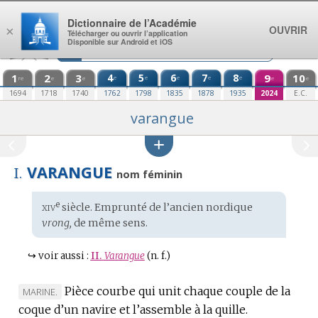
Aller au contenu
Dictionnaire de l’Académie
OUVRIR
×
Télécharger ou ouvrir l’application
Disponible sur Android et iOS
1
2
3
4
5
6
7
8
9
10
e
e
e
e
e
re
e
e
e
e
1694
1718
1740
1762
1798
1835
1878
1935
2024
E.C.
varangue
VARANGUE
I.
nom féminin
xiv
e
Étymologie
siècle. Emprunté de l’
ancien nordique
:
vrong,
de même sens.
↪
voir aussi :
II.
Varangue
(n. f.)
Pièce courbe qui unit chaque couple de la
MARQUE
MARINE.
coque d’un navire et l’assemble à la quille.
DE