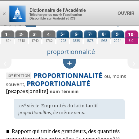
Aller au contenu
Dictionnaire de l’Académie
OUVRIR
×
Télécharger ou ouvrir l’application
Disponible sur Android et iOS
1
2
3
4
5
6
7
8
9
10
e
e
e
e
e
re
e
e
e
e
1694
1718
1740
1762
1798
1835
1878
1935
2024
E.C.
proportionnalité
PROPORTIONNALITÉ
ou, moins
e
10
ÉDITION
PROPORTIONALITÉ
souvent,
[pʁɔpɔʁsjɔnalite]
nom féminin
xiv
e
Étymologie
siècle. Empruntés du
latin tardif
:
proportionalitas,
de même sens.
■
Rapport qui unit des grandeurs, des quantités
proportionnelles entre elles.
La proportionnalité