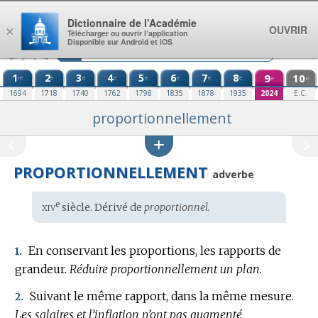
Aller au contenu
Dictionnaire de l’Académie
OUVRIR
×
Télécharger ou ouvrir l’application
Disponible sur Android et iOS
1
2
3
4
5
6
7
8
9
10
re
e
e
e
e
e
e
e
e
e
1694
1718
1740
1762
1798
1835
1878
1935
2024
E.C.
proportionnellement
PROPORTIONNELLEMENT
adverbe
xiv
e
Étymologie
siècle. Dérivé de
proportionnel.
:
En conservant les proportions, les rapports de
1.
grandeur.
Réduire proportionnellement un plan.
Suivant le même rapport, dans la même mesure.
2.
Les salaires et l’inflation n’ont pas augmenté