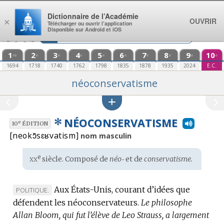
Aller au contenu
Dictionnaire de l’Académie
OUVRIR
×
Télécharger ou ouvrir l’application
Disponible sur Android et iOS
1
2
3
4
5
6
7
8
9
10
re
e
e
e
e
e
e
e
e
e
1694
1718
1740
1762
1798
1835
1878
1935
2024
E.C.
néoconservatisme
✻
NÉOCONSERVATISME
e
10
ÉDITION
[neokɔ̃sɛʁvatism]
nom masculin
xx
e
Étymologie
siècle. Composé de
néo‑
et de
conservatisme.
:
Aux États-Unis, courant d’idées que
MARQUE
POLITIQUE.
défendent les néoconservateurs.
DE
Le philosophe
Allan Bloom, qui fut l’élève de Leo Strauss, a largement
DOMAINE