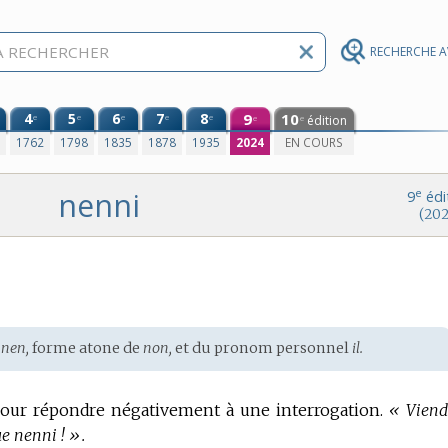
RECHERCHE 
4
5
6
7
8
9
10
e
e
e
e
e
édition
e
e
0
1762
1798
1835
1878
1935
2024
EN COURS
nenni
e
9
édi
(202
e
nen,
forme atone de
non,
et du pronom personnel
il.
our répondre négativement à une interrogation.
« Viend
e nenni ! ».