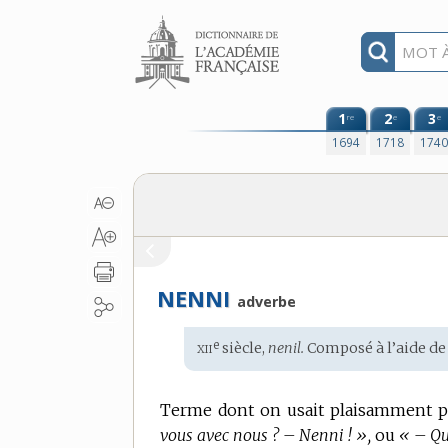
Aller au contenu
1
2
3
re
e
e
1694
1718
174
NENNI
adverbe
xii
e
Étymologie
siècle,
nenil.
Composé à l’aide d
:
Terme dont on usait plaisamment p
vous avec nous ? – Nenni ! »,
ou
« – Qu