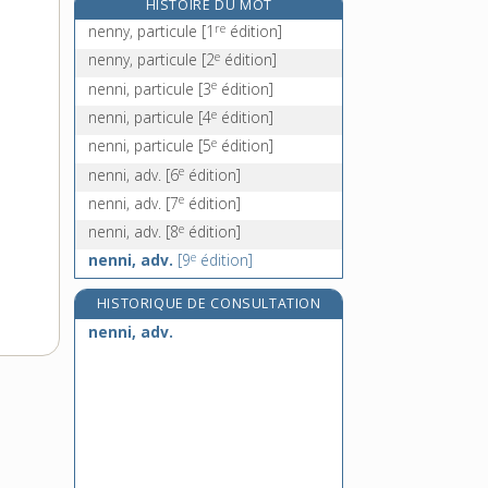
HISTOIRE DU MOT
néoclassique, adj.
re
nenny, particule
[1
édition]
néocolonialisme, n. m.
e
nenny, particule
[2
édition]
néocolonialiste, adj.
e
nenni, particule
[3
édition]
néoconservateur, -trice, n.
e
nenni, particule
[4
édition]
e
nenni, particule
[5
édition]
e
nenni, adv.
[6
édition]
e
nenni, adv.
[7
édition]
e
nenni, adv.
[8
édition]
e
nenni, adv.
[9
édition]
HISTORIQUE DE CONSULTATION
nenni, adv.