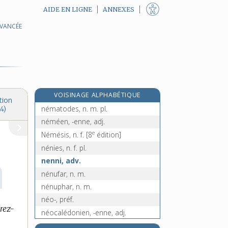
AIDE EN LIGNE
ANNEXES
AVANCÉE
neiger, v. impers.
neigeux, -euse, adj.
nélombo, n. m.
nélumbo, n. m.
nem, n. m.
VOISINAGE ALPHABÉTIQUE
némathelminthes, n. m. pl.
tion
nématodes, n. m. pl.
4)
néméen, -enne, adj.
e
Némésis, n. f.
[8
édition]
nénies, n. f. pl.
nenni, adv.
nénufar, n. m.
nénuphar, n. m.
néo-, préf.
rez-
néocalédonien, -enne, adj.
néoclassicisme, n. m.