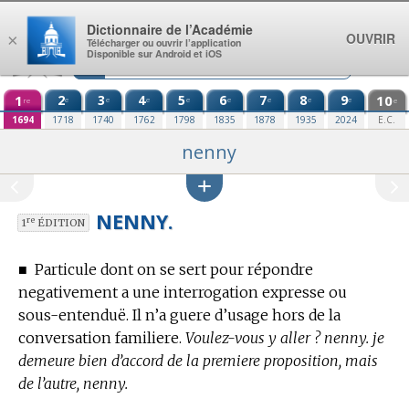
Aller au contenu
Dictionnaire de l’Académie
OUVRIR
×
Télécharger ou ouvrir l’application
Disponible sur Android et iOS
1
2
3
4
5
6
7
8
9
10
e
e
e
e
e
e
e
e
re
e
1694
1718
1740
1762
1798
1835
1878
1935
2024
E.C.
nenny
NENNY.
re
1
ÉDITION
■
Particule dont on se sert pour répondre
negativement a une interrogation expresse ou
sous-entenduë. Il n’a guere d’usage hors de la
conversation familiere.
Voulez-vous y aller ? nenny. je
demeure bien d’accord de la premiere proposition, mais
de l’autre, nenny.