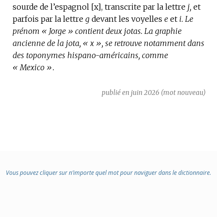
sourde de l’espagnol [x], transcrite par la lettre
DE
j,
et
parfois par la lettre
DOMAINE
g
devant les voyelles
e
et
i.
Le
prénom « Jorge » contient deux jotas.
:
La graphie
ancienne de la jota, « x », se retrouve notamment dans
des toponymes hispano-américains, comme
« Mexico ».
publié en juin 2026 (mot nouveau)
Vous pouvez cliquer sur n’importe quel mot pour naviguer dans le dictionnaire.