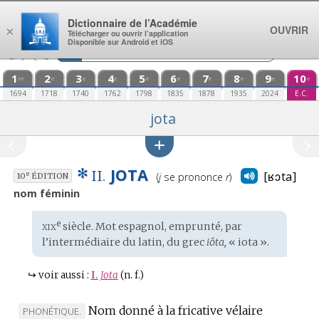
Aller au contenu
Dictionnaire de l’Académie
OUVRIR
×
Télécharger ou ouvrir l’application
Disponible sur Android et iOS
1
2
3
4
5
6
7
8
9
10
re
e
e
e
e
e
e
e
e
e
1694
1718
1740
1762
1798
1835
1878
1935
2024
E.C.
jota
✻
JOTA
Prononciation
II.
[ʁɔta]
e
(
j
se prononce
r
)
10
ÉDITION
:
nom féminin
xix
e
Étymologie
siècle. Mot
espagnol
, emprunté, par
:
l’intermédiaire du
latin
, du
grec
iôta,
« iota ».
↪
voir aussi :
I.
Jota
(n. f.)
Nom donné à la fricative vélaire
MARQUE
PHONÉTIQUE.