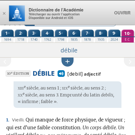
Aller au contenu
Dictionnaire de l’Académie
OUVRIR
×
Télécharger ou ouvrir l’application
Disponible sur Android et iOS
1
2
3
4
5
6
7
8
9
10
re
e
e
e
e
e
e
e
e
e
1694
1718
1740
1762
1798
1835
1878
1935
2024
E.C.
débile
DÉBILE
[debil]
e
adjectif
10
ÉDITION
xiii
xix
e
e
Étymologie
siècle, au sens 1 ;
siècle, au sens 2 ;
:
xx
e
siècle, au sens 3. Emprunté du
latin
debilis,
« infirme ; faible ».
Vieilli.
Qui manque de force physique, de vigueur ;
1.
qui est d’une faible constitution.
Un corps débile.
Un
vieillard débile
ou, par métonymie,
de santé débile.
Par