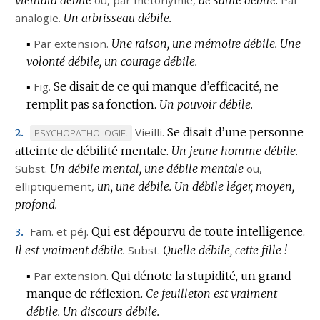
analogie.
Un arbrisseau débile.
▪
Par extension.
Une raison, une mémoire débile.
Une
volonté débile, un courage débile.
▪
Fig.
Se disait de ce qui manque d’efficacité, ne
remplit pas sa fonction.
Un pouvoir débile.
Vieilli.
Se disait d’une personne
MARQUE
PSYCHOPATHOLOGIE.
2.
atteinte de débilité mentale.
DE
Un jeune homme débile.
Subst.
DOMAINE
Un débile mental, une débile mentale
ou,
elliptiquement,
:
un, une débile.
Un débile léger, moyen,
profond.
Fam.
et
péj.
Qui est dépourvu de toute intelligence.
3.
Il est vraiment débile.
Subst.
Quelle débile, cette fille !
▪
Par extension.
Qui dénote la stupidité, un grand
manque de réflexion.
Ce feuilleton est vraiment
débile.
Un discours débile.