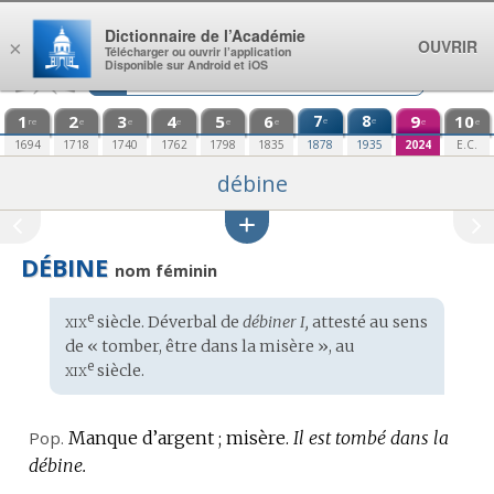
Aller au contenu
Dictionnaire de l’Académie
OUVRIR
×
Télécharger ou ouvrir l’application
Disponible sur Android et iOS
1
2
3
4
5
6
7
8
9
10
e
e
re
e
e
e
e
e
e
e
1694
1718
1740
1762
1798
1835
1878
1935
2024
E.C.
débine
DÉBINE
nom féminin
xix
e
Étymologie
siècle. Déverbal de
débiner I,
attesté au sens
:
de « tomber, être dans la misère », au
xix
e
siècle.
Pop.
Manque d’argent ; misère.
Il est tombé dans la
débine.