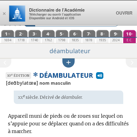
Aller au contenu
Dictionnaire de l’Académie
OUVRIR
×
Télécharger ou ouvrir l’application
Disponible sur Android et iOS
1
2
3
4
5
6
7
8
9
10
re
e
e
e
e
e
e
e
e
e
1694
1718
1740
1762
1798
1835
1878
1935
2024
E.C.
déambulateur
✻
DÉAMBULATEUR
e
10
ÉDITION
[deɑ̃bylatœʁ]
nom masculin
xx
e
Étymologie
siècle. Dérivé de
déambuler.
:
Appareil muni de pieds ou de roues sur lequel on
s’appuie pour se déplacer quand on a des difficultés
à marcher.