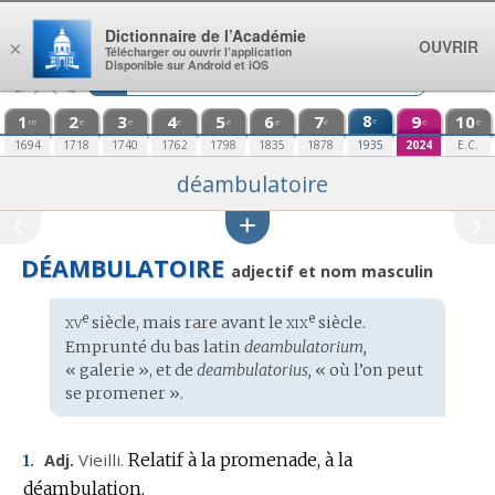
Aller au contenu
Dictionnaire de l’Académie
OUVRIR
×
Télécharger ou ouvrir l’application
Disponible sur Android et iOS
1
2
3
4
5
6
7
8
9
10
e
re
e
e
e
e
e
e
e
e
1694
1718
1740
1762
1798
1835
1878
1935
2024
E.C.
déambulatoire
DÉAMBULATOIRE
adjectif et nom masculin
xv
xix
e
e
Étymologie
siècle, mais rare avant le
siècle.
:
Emprunté du
bas latin
deambulatorium,
« galerie », et de
deambulatorius,
« où l’on peut
se promener ».
Vieilli.
Relatif à la promenade, à la
Adj.
1.
déambulation.