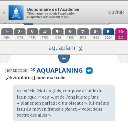
Aller au contenu
Dictionnaire de l’Académie
OUVRIR
×
Télécharger ou ouvrir l’application
Disponible sur Android et iOS
1
2
3
4
5
6
7
8
9
10
e
re
e
e
e
e
e
e
e
e
1694
1718
1740
1762
1798
1835
1878
1935
2024
E.C.
aquaplaning
✻
AQUAPLANING
e
10
ÉDITION
[akwaplaniŋ]
nom masculin
xx
e
Étymologie
siècle. Mot
anglais
, composé à l’aide du
:
latin
aqua,
« eau », et de l’
anglais
to plane,
« planer (en parlant d’un oiseau) », lui-même
issu du
moyen français
planer,
« voler sans
battre des ailes ».