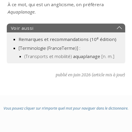
Remarque
À ce mot, qui est un anglicisme, on préfèrera
:
Aquaplanage.
Voir aussi
e
Remarques et recommandations (10
édition)
[Terminologie (FranceTerme)] :
(Transports et mobilité)
aquaplanage
[n. m.]
publié en juin 2026 (article mis à jour)
Vous pouvez cliquer sur n’importe quel mot pour naviguer dans le dictionnaire.