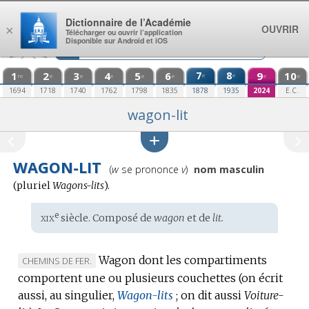
Aller au contenu
Dictionnaire de l’Académie
OUVRIR
×
Télécharger ou ouvrir l’application
Disponible sur Android et iOS
1
2
3
4
5
6
7
8
9
10
e
e
re
e
e
e
e
e
e
e
1694
1718
1740
1762
1798
1835
1878
1935
2024
E.C.
wagon-lit
WAGON-LIT
Prononciation
(
w
se prononce
v
)
nom masculin
:
(
pluriel
Wagons-lits
).
xix
e
Étymologie
siècle. Composé de
wagon
et de
lit.
:
Wagon dont les compartiments
MARQUE
CHEMINS DE FER.
comportent une ou plusieurs couchettes (on écrit
DE
aussi, au singulier,
DOMAINE
Wagon-lits
; on dit aussi
Voiture-