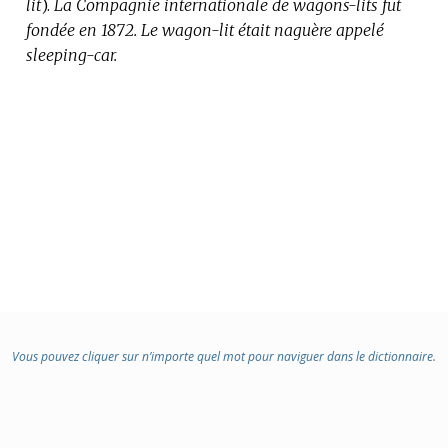
lit
:
).
La Compagnie internationale de wagons-lits fut
fondée en 1872.
Le wagon-lit était naguère appelé
sleeping-car.
Vous pouvez cliquer sur n’importe quel mot pour naviguer dans le dictionnaire.