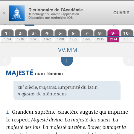
Aller au contenu
Dictionnaire de l’Académie
OUVRIR
×
Télécharger ou ouvrir l’application
Disponible sur Android et iOS
1
2
3
4
5
6
7
8
9
10
re
e
e
e
e
e
e
e
e
e
1694
1718
1740
1762
1798
1835
1878
1935
2024
E.C.
VV.MM.
MAJESTÉ
nom féminin
xii
e
Étymologie
siècle,
majested.
Emprunté du
latin
:
majestas,
de même sens.
Grandeur suprême, caractère auguste qui imprime
1.
le respect.
Majesté divine.
La majesté des autels.
La
majesté des lois.
La majesté du trône.
Braver, outrager la