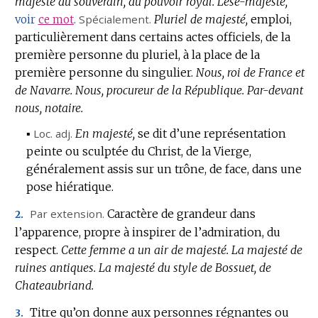
majesté du souverain, du pouvoir royal.
Lèse-majesté,
Spécialement.
Pluriel de majesté,
emploi,
voir
ce mot
.
particulièrement dans certains actes officiels, de la
première personne du pluriel, à la place de la
première personne du singulier.
Nous, roi de France et
de Navarre.
Nous, procureur de la République.
Par-devant
nous, notaire.
▪
Loc.
adj.
En majesté,
se dit d’une représentation
peinte ou sculptée du Christ, de la Vierge,
généralement assis sur un trône, de face, dans une
pose hiératique.
Par extension.
Caractère de grandeur dans
2.
l’apparence, propre à inspirer de l’admiration, du
respect.
Cette femme a un air de majesté.
La majesté de
ruines antiques.
La majesté du style de Bossuet, de
Chateaubriand.
Titre qu’on donne aux personnes régnantes ou
3.