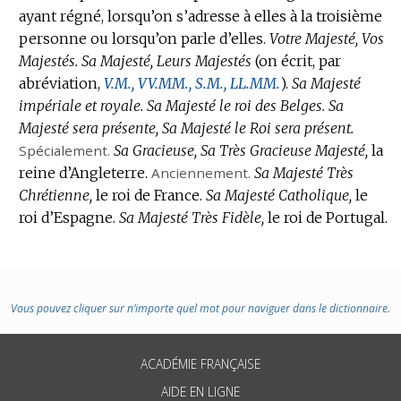
ayant régné, lorsqu’on s’adresse à elles à la troisième
personne ou lorsqu’on parle d’elles.
Votre Majesté, Vos
Majestés.
Sa Majesté, Leurs Majestés
(on écrit, par
abréviation,
V.M.,
VV.MM.,
S.M.,
LL.MM.
).
Sa Majesté
impériale et royale.
Sa Majesté le roi des Belges.
Sa
Majesté sera présente, Sa Majesté le Roi sera présent.
Spécialement.
Sa Gracieuse, Sa Très Gracieuse Majesté,
la
reine d’Angleterre.
Anciennement.
Sa Majesté Très
Chrétienne,
le roi de France.
Sa Majesté Catholique,
le
roi d’Espagne.
Sa Majesté Très Fidèle,
le roi de Portugal.
Vous pouvez cliquer sur n’importe quel mot pour naviguer dans le dictionnaire.
ACADÉMIE FRANÇAISE
AIDE EN LIGNE