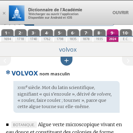
Aller au contenu
Dictionnaire de l’Académie
OUVRIR
×
Télécharger ou ouvrir l’application
Disponible sur Android et iOS
1
2
3
4
5
6
7
8
9
10
re
e
e
e
e
e
e
e
e
e
1694
1718
1740
1762
1798
1835
1878
1935
2024
E.C.
volvox
✻
VOLVOX
nom masculin
xviii
e
Étymologie
siècle. Mot du
latin scientifique
,
:
signifiant « qui s’enroule », dérivé de
volvere,
« rouler, faire rouler ; tourner », parce que
cette algue tourne sur elle-même.
■
Algue verte microscopique vivant en
MARQUE
BOTANIQUE.
eau douce et constituant des colonies de forme
DE