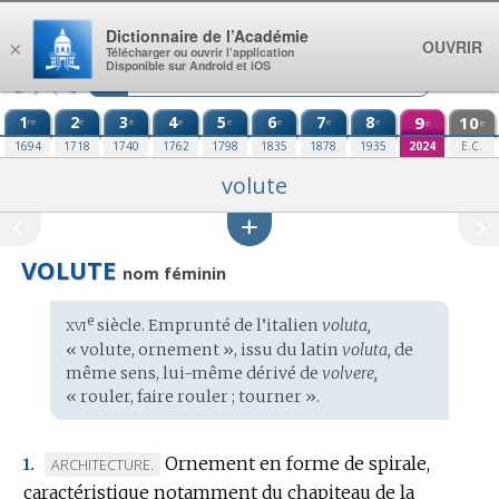
Aller au contenu
Dictionnaire de l’Académie
OUVRIR
×
Télécharger ou ouvrir l’application
Disponible sur Android et iOS
1
2
3
4
5
6
7
8
9
10
re
e
e
e
e
e
e
e
e
e
1694
1718
1740
1762
1798
1835
1878
1935
2024
E.C.
volute
VOLUTE
nom féminin
xvi
e
Étymologie
siècle. Emprunté de l’
italien
voluta,
:
« volute, ornement », issu du
latin
voluta,
de
même sens, lui-même dérivé de
volvere,
« rouler, faire rouler ; tourner ».
Ornement en forme de spirale,
MARQUE
ARCHITECTURE.
1.
caractéristique notamment du chapiteau de la
DE