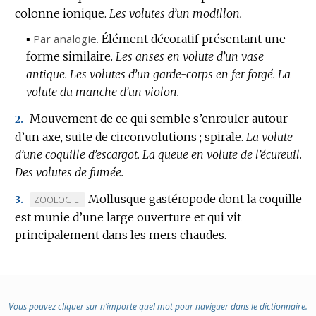
colonne ionique.
DOMAINE
Les volutes d’un modillon.
:
▪
Par analogie.
Élément décoratif présentant une
forme similaire.
Les anses en volute d’un vase
antique.
Les volutes d’un garde-corps en fer forgé.
La
volute du manche d’un violon.
Mouvement de ce qui semble s’enrouler autour
2.
d’un axe, suite de circonvolutions ; spirale.
La volute
d’une coquille d’escargot.
La queue en volute de l’écureuil.
Des volutes de fumée.
Mollusque gastéropode dont la coquille
MARQUE
ZOOLOGIE.
3.
est munie d’une large ouverture et qui vit
DE
principalement dans les mers chaudes.
DOMAINE
:
Vous pouvez cliquer sur n’importe quel mot pour naviguer dans le dictionnaire.