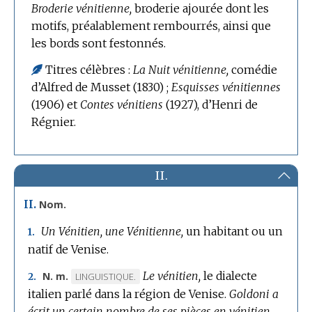
Broderie vénitienne,
broderie ajourée dont les
motifs, préalablement rembourrés, ainsi que
les bords sont festonnés.
Titres célèbres :
La Nuit vénitienne,
comédie
d’Alfred de Musset (1830) ;
Esquisses vénitiennes
(1906) et
Contes vénitiens
(1927), d’Henri de
Régnier.
II.
II.
Nom.
Un Vénitien, une Vénitienne,
un habitant ou un
1.
natif de Venise.
Le vénitien,
le dialecte
N. m.
MARQUE
LINGUISTIQUE.
2.
italien parlé dans la région de Venise.
DE
Goldoni a
écrit un certain nombre de ses pièces en vénitien.
DOMAINE