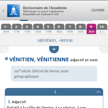
Aller au contenu
Dictionnaire de l’Académie
OUVRIR
×
Télécharger ou ouvrir l’application
Disponible sur Android et iOS
1
2
3
4
5
6
7
8
9
10
re
e
e
e
e
e
e
e
e
e
1694
1718
1740
1762
1798
1835
1878
1935
2024
E.C.
vénitien, -ienne
✻
VÉNITIEN, VÉNITIENNE
adjectif et nom
xiii
e
Étymologie
siècle. Dérivé de
Venise,
nom
:
géographique
.
I.
I.
Adjectif.
Relatif à la ville de Venise, à sa région, à ses