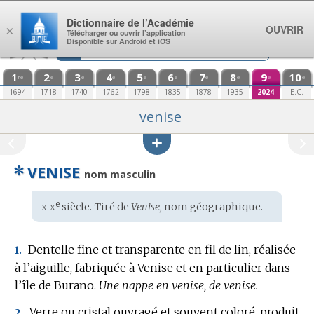
Aller au contenu
Dictionnaire de l’Académie
OUVRIR
×
Télécharger ou ouvrir l’application
Disponible sur Android et iOS
1
2
3
4
5
6
7
8
9
10
re
e
e
e
e
e
e
e
e
e
1694
1718
1740
1762
1798
1835
1878
1935
2024
E.C.
venise
✻
VENISE
nom masculin
xix
e
Étymologie
siècle. Tiré de
Venise,
nom géographique
.
:
Dentelle fine et transparente en fil de lin, réalisée
1.
à l’aiguille, fabriquée à Venise et en particulier dans
l’île de Burano.
Une nappe en venise, de venise.
Verre ou cristal ouvragé et souvent coloré, produit
2.