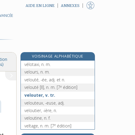
AIDE EN LIGNE
ANNEXES
AVANCÉE
vélo-cross, n. m. inv.
vélocross, n. m. inv.
vélodrome, n. m.
vélomoteur, n. m.
véloroute, n. f.
VOISINAGE ALPHABÉTIQUE
vélo-taxi, n. m.
tion
vélotaxi, n. m.
4)
velours, n. m.
velouté, -ée, adj. et n.
e
velouté [II], n. m.
[7
édition]
velouter, v. tr.
velouteux, -euse, adj.
veloutier, -ière, n.
veloutine, n. f.
e
veltage, n. m.
[7
édition]
e
velte, n. f.
[7
édition]