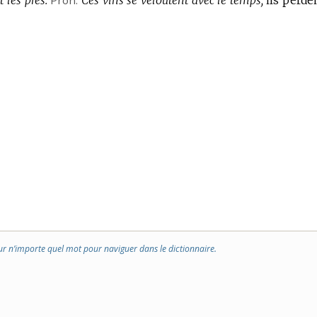
 les prés.
Pron.
Ces vins se veloutent avec le temps,
ils perde
ur n’importe quel mot pour naviguer dans le dictionnaire.