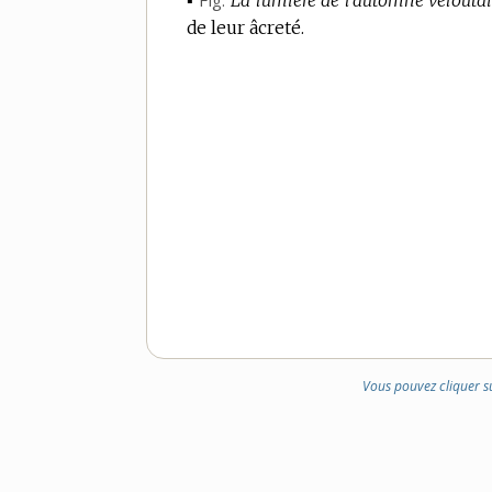
▪
Fig.
La lumière de l’automne veloutait
de leur âcreté.
Vous pouvez cliquer s