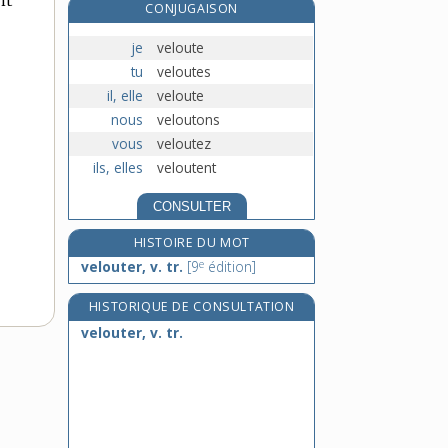
nt
CONJUGAISON
e
velter, v. tr.
[7
édition]
e
je
veloute
velteur, n. m.
[7
édition]
tu
veloutes
velu, -ue, adj.
il, elle
veloute
vélum, n. m.
nous
veloutons
vous
veloutez
ils, elles
veloutent
CONSULTER
HISTOIRE DU MOT
e
velouter, v. tr.
[9
édition]
HISTORIQUE DE CONSULTATION
velouter, v. tr.