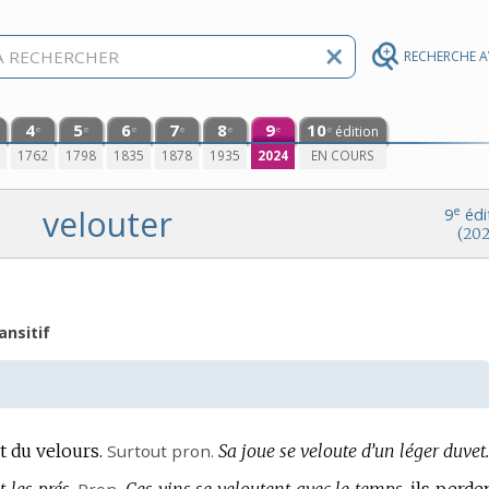
RECHERCHE 
4
5
6
7
8
9
10
édition
e
e
e
e
e
e
e
0
1762
1798
1835
1878
1935
2024
EN COURS
velouter
e
9
édi
(202
ansitif
 du velours.
Surtout
pron.
Sa joue se veloute d’un léger duvet.