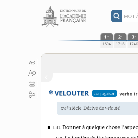
Aller au contenu
1
2
3
re
e
e
1694
1718
174
✻
VELOUTER
conjugaison
verbe tr
xvi
e
Étymologie
siècle. Dérivé de
velouté.
:
■
Litt.
Donner à quelque chose l’aspect