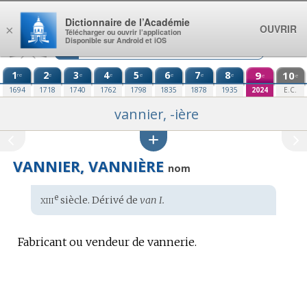
Aller au contenu
Dictionnaire de l’Académie
OUVRIR
×
Télécharger ou ouvrir l’application
Disponible sur Android et iOS
1
2
3
4
5
6
7
8
9
10
re
e
e
e
e
e
e
e
e
e
1694
1718
1740
1762
1798
1835
1878
1935
2024
E.C.
vannier, -ière
VANNIER, VANNIÈRE
nom
xiii
e
Étymologie
siècle. Dérivé de
van I.
:
Fabricant ou vendeur de vannerie.