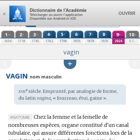
Aller au contenu
Dictionnaire de l’Académie
OUVRIR
×
Télécharger ou ouvrir l’application
Disponible sur Android et iOS
1
2
3
4
5
6
7
8
9
10
e
e
e
e
e
re
e
e
e
e
1694
1718
1740
1762
1798
1835
1878
1935
2024
E.C.
vagin
VAGIN
nom masculin
xvii
e
Étymologie
siècle. Emprunté, par analogie de forme,
:
du
latin
vagina,
« fourreau, étui, gaine ».
Chez la femme et la femelle de
MARQUE
ANATOMIE.
nombreuses espèces, organe constitué d’un canal
DE
tubulaire, qui assure différentes fonctions lors de la
DOMAINE