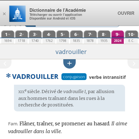
Aller au contenu
Dictionnaire de l’Académie
OUVRIR
×
Télécharger ou ouvrir l’application
Disponible sur Android et iOS
1
2
3
4
5
6
7
8
9
10
re
e
e
e
e
e
e
e
e
e
1694
1718
1740
1762
1798
1835
1878
1935
2024
E.C.
vadrouiller
✻
VADROUILLER
conjugaison
verbe intransitif
xix
e
Étymologie
siècle. Dérivé de
vadrouille I,
par allusion
:
aux hommes traînant dans les rues à la
recherche de prostituées.
Fam.
Flâner, traîner, se promener au hasard.
Il aime
vadrouiller dans la ville.