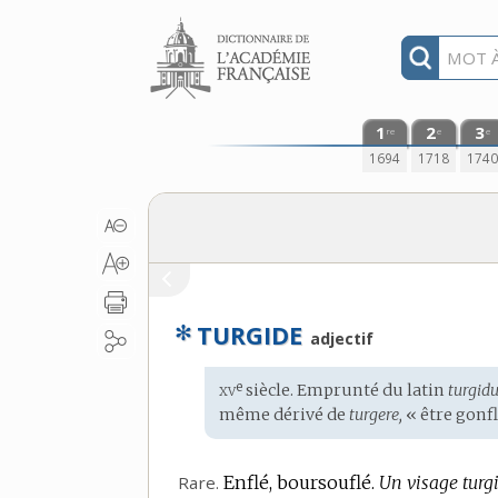
Aller au contenu
1
2
3
re
e
e
1694
1718
174
✻
TURGIDE
adjectif
xv
e
Étymologie
siècle. Emprunté du
latin
turgidu
:
même dérivé de
turgere,
« être gonfl
Rare.
Enflé, boursouflé.
Un visage turgi