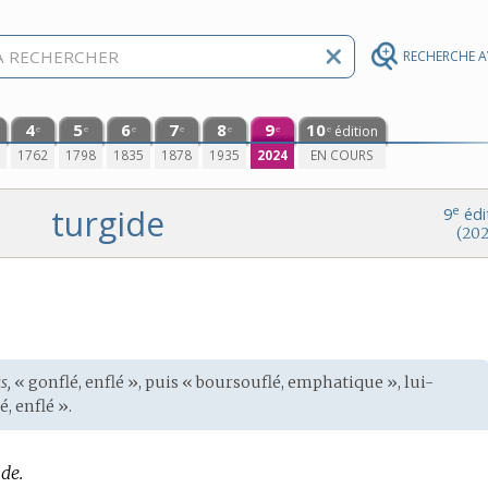
RECHERCHE 
4
5
6
7
8
9
10
édition
e
e
e
e
e
e
e
0
1762
1798
1835
1878
1935
2024
EN COURS
turgide
e
9
édi
(202
s,
« gonflé, enflé », puis « boursouflé, emphatique », lui-
é, enflé ».
de.