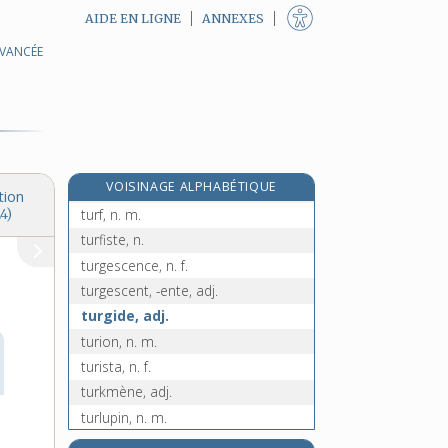
AIDE EN LIGNE
ANNEXES
AVANCÉE
turcique, adj.
turco, n. m.
turco-mongol, -ole, n.
turcophone, adj.
turdidés, n. m. pl.
e
VOISINAGE ALPHABÉTIQUE
turelure, n. f.
[7
édition]
tion
turf, n. m.
4)
turfiste, n.
turgescence, n. f.
turgescent, -ente, adj.
turgide, adj.
turion, n. m.
turista, n. f.
turkmène, adj.
turlupin, n. m.
turlupinade, n. f.