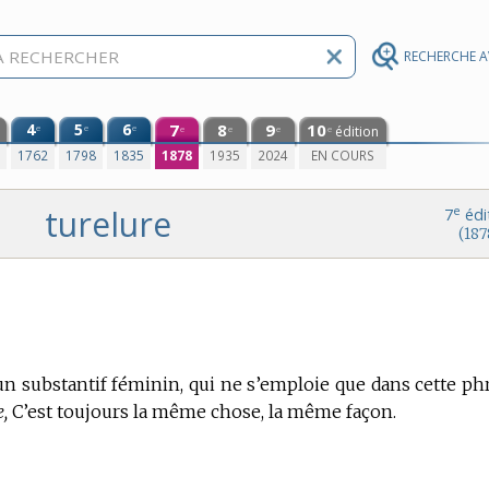
RECHERCHE 
4
5
6
7
8
9
10
e
e
e
édition
e
e
e
e
0
1762
1798
1835
1878
1935
2024
EN COURS
turelure
e
7
édi
(187
un substantif féminin, qui ne s’emploie que dans cette ph
,
C’est toujours la même chose, la même façon.