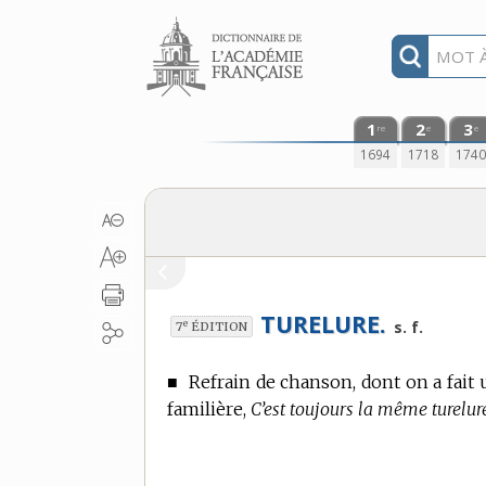
Aller au contenu
1
2
3
re
e
e
1694
1718
174
TURELURE.
e
s. f.
7
ÉDITION
■
Refrain de chanson, dont on a fait 
familière,
C’est toujours la même turelure