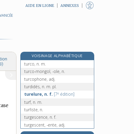
AIDE EN LIGNE
ANNEXES
AVANCÉE
turbulent, -ente, adj.
turbulette, n. f.
turc, turque [I], adj. et n.
turc [II], n. m.
turcie, n. f.
VOISINAGE ALPHABÉTIQUE
turcique, adj.
tion
turco, n. m.
8)
turco-mongol, -ole, n.
turcophone, adj.
turdidés, n. m. pl.
e
turelure, n. f.
[7
édition]
turf, n. m.
rase
turfiste, n.
turgescence, n. f.
turgescent, -ente, adj.
turgide, adj.