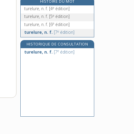
HISTOIRE DU MOT
turion, n. m.
e
turelure, n. f.
[4
édition]
turista, n. f.
e
turelure, n. f.
[5
édition]
turkmène, adj.
e
turelure, n. f.
[6
édition]
turlupin, n. m.
e
turelure, n. f.
[7
édition]
HISTORIQUE DE CONSULTATION
e
turelure, n. f.
[7
édition]